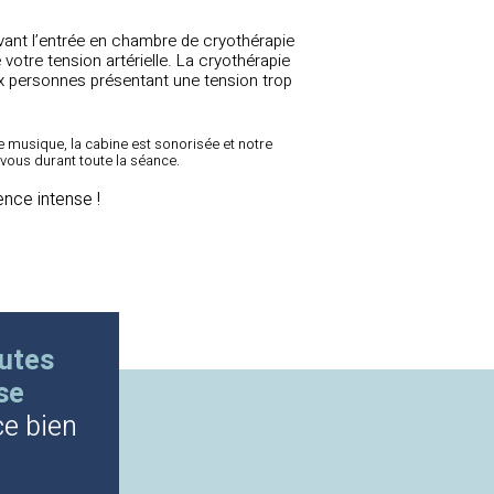
vant l’entrée en chambre de cryothérapie
e votre tension artérielle. La cryothérapie
ux personnes présentant une tension trop
e musique, la cabine est sonorisée et notre
 vous durant toute la séance.
ence intense !
utes
se
ce bien