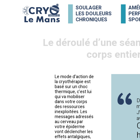
Skip
SOULAGER
AMÉ
to
LES DOULEURS
PER
content
CHRONIQUES
SPO
Le déroulé d’une séa
corps entier
Le mode d’action de
la cryothérapie est
basé sur un choc
thermique, c’est lui
qui va mobiliser
D
dans votre corps
m
des ressources
inexploitées. Les
J
messages adressés
a
au cerveau par
C
votre épiderme
vont déclencher les
effets antalgiques,