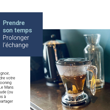
Prendre
son temps
Prolonger
l’échange
gnoir,
dre votre
cooning
Le Mans.
aude (ou
ns à
partager