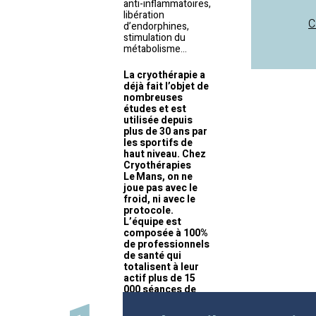
anti-inflammatoires,
libération
C
d’endorphines,
stimulation du
métabolisme…
La cryothérapie a
déjà fait l’objet de
nombreuses
études et est
utilisée depuis
plus de 30 ans par
les sportifs de
haut niveau. Chez
Cryothérapies
Le Mans, on ne
joue pas avec le
froid, ni avec le
protocole.
L’équipe est
composée à 100%
de professionnels
de santé qui
totalisent à leur
actif plus de 15
000 séances de
cryothérapie et
zéro incident !