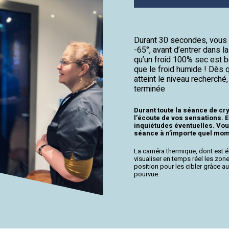
Durant 30 secondes, vous 
-65°, avant d’entrer dans 
qu’un froid 100% sec est 
que le froid humide ! Dès 
atteint le niveau recherch
terminée
Durant toute la séance de cry
l’écoute de vos sensations. E
inquiétudes éventuelles. Vou
séance à n’importe quel mom
La caméra thermique, dont est é
visualiser en temps réel les zo
position pour les cibler grâce a
pourvue.