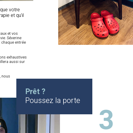
 que votre
pie et qu’il
caux et vos
vie. Séverine
nt chaque entrée
ions exhaustives
illera aussi sur
, nous
Prêt ?
Poussez la porte
3