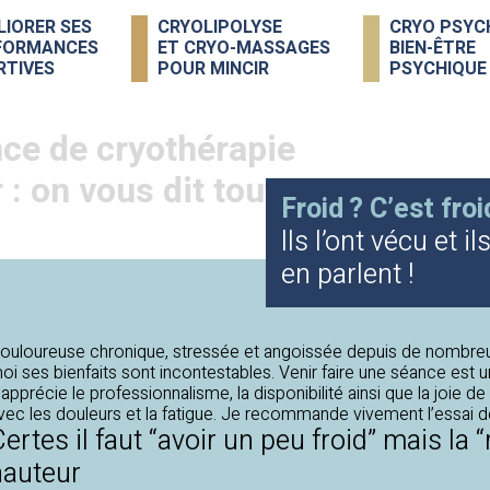
LIORER SES
CRYOLIPOLYSE
CRYO PSYC
FORMANCES
ET CRYO-MASSAGES
BIEN-ÊTRE
RTIVES
POUR MINCIR
PSYCHIQUE
nce de cryothérapie
 : on vous dit tout !
Froid ? C’est froi
Ils l’ont vécu et il
en parlent !
ouloureuse chronique, stressée et angoissée depuis de nombreus
oi ses bienfaits sont incontestables. Venir faire une séance est
’apprécie le professionnalisme, la disponibilité ainsi que la joie d
vec les douleurs et la fatigue. Je recommande vivement l’essai de
ertes il faut “avoir un peu froid” mais la
hauteur