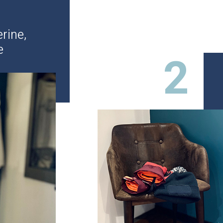
rine,
e
2